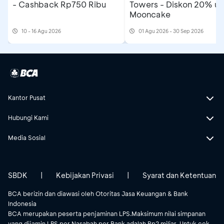
- Cashback Rp750 Ribu
Towers - Diskon 20% un
Mooncake
10 - 16 Agu 2026
01 Agu 2026 - 30 Sep 2026
Kantor Pusat
Hubungi Kami
Media Sosial
SBDK
|
Kebijakan Privasi
|
Syarat dan Ketentuan
BCA berizin dan diawasi oleh Otoritas Jasa Keuangan & Bank
Indonesia
BCA merupakan peserta penjaminan LPS.Maksimum nilai simpanan
yang dijamin LPS per Nasabah per Bank adalah Rp2 miliar. Untuk cek