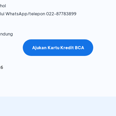
hol
alui WhatsApp/telepon 022-87783899
andung
Ajukan Kartu Kredit BCA
26