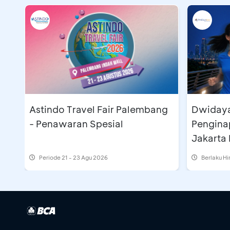
Astindo Travel Fair Palembang
Dwidayatour - Pak
- Penawaran Spesial
Pengina
Jakarta 
Periode
21 - 23 Agu 2026
Berlaku H