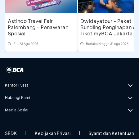
Astindo Travel Fair
Dwidayatour - Paket
Palembang - Penawaran
Bundling Penginapan d
Spesial
Tiket myBCA Jakarta
Running Festival 2026
21 - 23 Agu 2026
Berlaku Hingga 31 Agu 2026
Kantor Pusat
Hubungi Kami
Media Sosial
SBDK
|
Kebijakan Privasi
|
Syarat dan Ketentuan