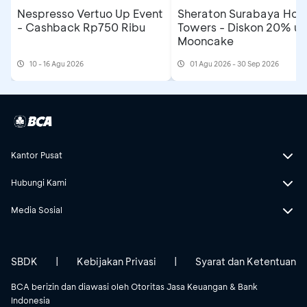
Nespresso Vertuo Up Event
Sheraton Surabaya Hote
- Cashback Rp750 Ribu
Towers - Diskon 20% un
Mooncake
10 - 16 Agu 2026
01 Agu 2026 - 30 Sep 2026
Kantor Pusat
Hubungi Kami
Media Sosial
SBDK
|
Kebijakan Privasi
|
Syarat dan Ketentuan
BCA berizin dan diawasi oleh Otoritas Jasa Keuangan & Bank
Indonesia