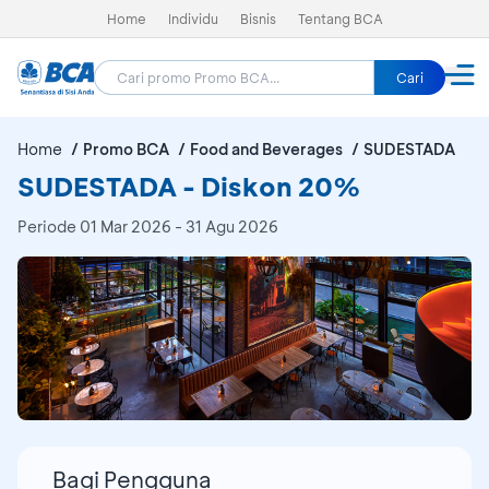
Home
Individu
Bisnis
Tentang BCA
Cari
Home
Promo BCA
Food and Beverages
SUDESTADA
SUDESTADA - Diskon 20%
Periode
01 Mar 2026 - 31 Agu 2026
Bagi Pengguna