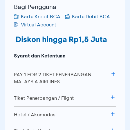
Bagi Pengguna
Kartu Kredit BCA
Kartu Debit BCA
Virtual Account
Diskon hingga Rp1,5 Juta
Syarat dan Ketentuan
PAY 1 FOR 2 TIKET PENERBANGAN
MALAYSIA AIRLINES
Periode program: 24 Februari 2026
Tiket Penerbangan / Flight
Waktu
booking
/pemesanan: 00 - 23.59
Diskon Rp100.000
WIB
Hotel / Akomodasi
Berlaku untuk
100
transaksi pertama
Periode program: 24 – 27 Februari
Diskon 6%
selama periode program