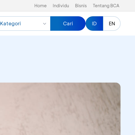
Home
Individu
Bisnis
Tentang BCA
Kategori
Cari
ID
EN