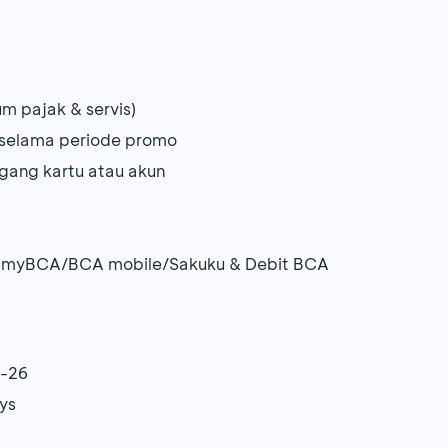
m pajak & servis)
a selama periode promo
egang kartu atau akun
i myBCA/BCA mobile/Sakuku & Debit BCA
5-26
ys