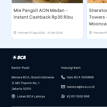
Mie Pangsit AON Medan -
Sherato
Instant Cashback Rp35 Ribu
Towers 
Moonca
Periode
07 Agu 2026 - 31 Okt 2026
Periode
01
Kantor Pusat
Hubungi Kami
Menara BCA, Grand Indonesia
Halo BCA 1500888
Jl. MH Thamrin No. 1
halobca@bca.co.id
Jakarta 10310
Lokasi BCA Lainnya
62 811 1500 998