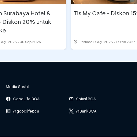
n Surabaya Hotel &
Tis My Cafe - Diskon 1
- Diskon 20% untuk
ke
 Agu 2026 - 30 Sep 2026
Periode
17 Agu 2026 - 17 Feb 2027
Media Sosial
GoodLife BCA
Solusi BCA
@goodlifebca
@BankBCA