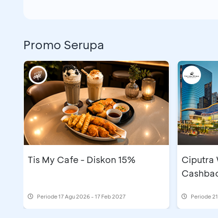
Promo Serupa
Tis My Cafe - Diskon 15%
Ciputra
Cashbac
Periode
17 Agu 2026 - 17 Feb 2027
Periode
21