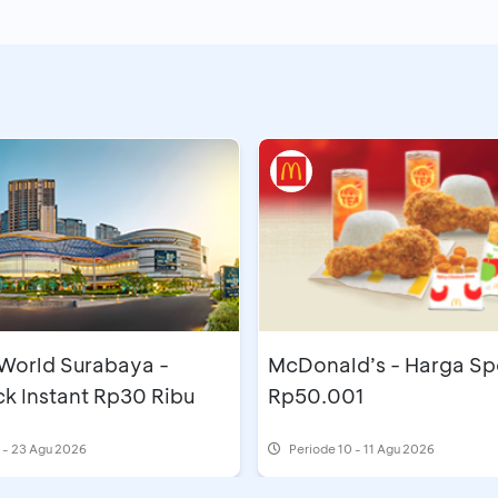
 World Surabaya -
McDonald’s - Harga Sp
k Instant Rp30 Ribu
Rp50.001
 - 23 Agu 2026
Periode
10 - 11 Agu 2026