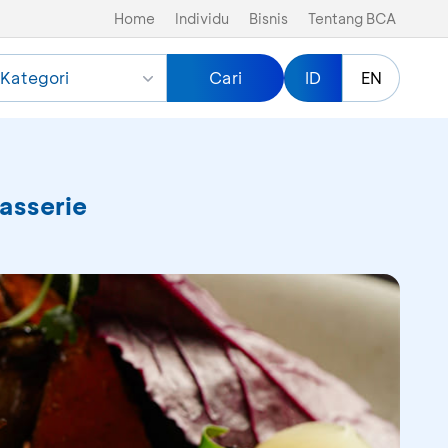
Home
Individu
Bisnis
Tentang BCA
Kategori
Cari
ID
EN
rasserie