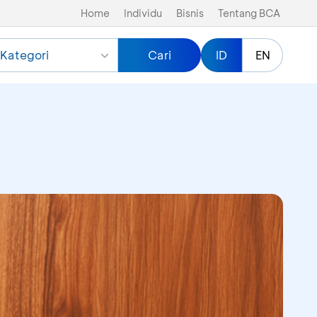
Home
Individu
Bisnis
Tentang BCA
Kategori
Cari
ID
EN