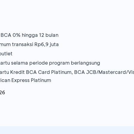
n BCA 0% hingga 12 bulan
mum transaksi Rp6,9 juta
outlet
r kartu selama periode program berlangsung
rtu Kredit BCA Card Platinum, BCA JCB/Mastercard/Visa
can Express Platinum
26