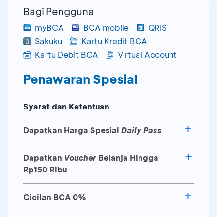
Bagi Pengguna
myBCA
BCA mobile
QRIS
Sakuku
Kartu Kredit BCA
Kartu Debit BCA
Virtual Account
Penawaran Spesial
Syarat dan Ketentuan
Dapatkan Harga Spesial
Daily Pass
Dapatkan
Voucher
Belanja Hingga
Periode
Promo
Rp150 Ribu
Cicilan BCA 0%
Nominal
Minimum
Metode
Hingga 28 Feb
Kuota/
Buy 1 Get 1
Voucher
transaksi
Pembayaran