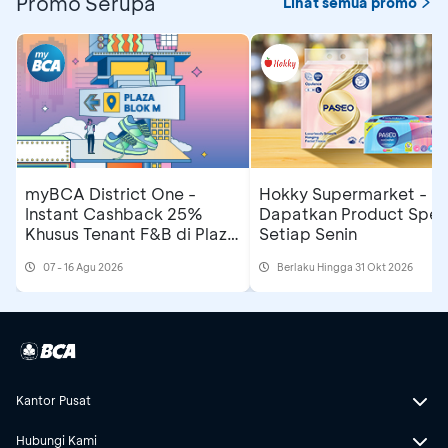
Promo Serupa
Lihat semua promo
myBCA District One -
Hokky Supermarket -
Instant Cashback 25%
Dapatkan Product Spesi
Khusus Tenant F&B di Plaza
Setiap Senin
Blok M
07 - 16 Agu 2026
Berlaku Hingga 31 Okt 2026
Kantor Pusat
Hubungi Kami