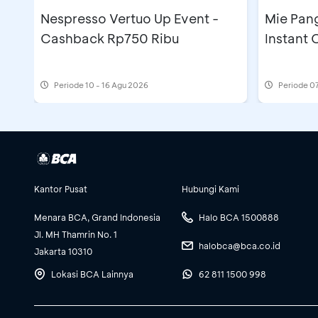
Nespresso Vertuo Up Event -
Mie Pan
Cashback Rp750 Ribu
Instant
Periode
10 - 16 Agu 2026
Periode
07
Kantor Pusat
Hubungi Kami
Menara BCA, Grand Indonesia
Halo BCA 1500888
Jl. MH Thamrin No. 1
halobca@bca.co.id
Jakarta 10310
Lokasi BCA Lainnya
62 811 1500 998