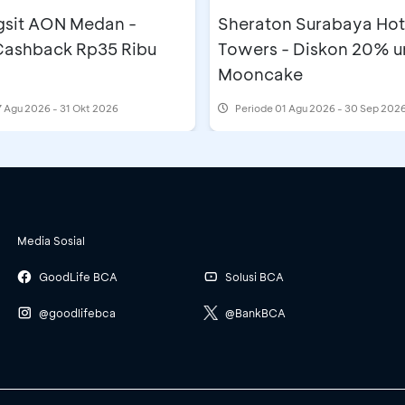
gsit AON Medan -
Sheraton Surabaya Hot
 Cashback Rp35 Ribu
Towers - Diskon 20% u
Mooncake
 Agu 2026 - 31 Okt 2026
Periode
01 Agu 2026 - 30 Sep 202
Media Sosial
GoodLife BCA
Solusi BCA
@goodlifebca
@BankBCA