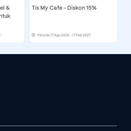
el &
Tis My Cafe - Diskon 15%
ntuk
6
Periode
17 Agu 2026 - 17 Feb 2027