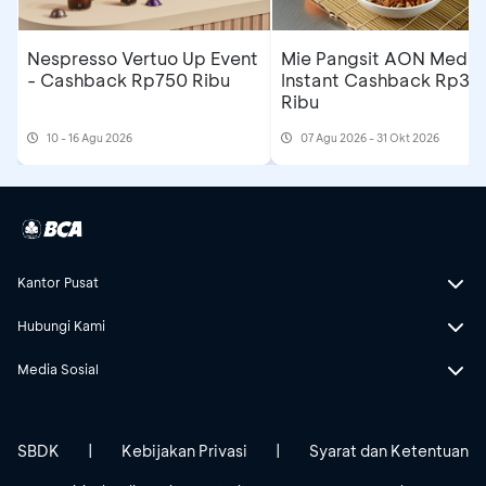
Nespresso Vertuo Up Event
Mie Pangsit AON Medan
- Cashback Rp750 Ribu
Instant Cashback Rp35
Ribu
10 - 16 Agu 2026
07 Agu 2026 - 31 Okt 2026
Kantor Pusat
Hubungi Kami
Media Sosial
SBDK
|
Kebijakan Privasi
|
Syarat dan Ketentuan