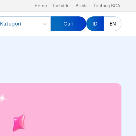
Home
Individu
Bisnis
Tentang BCA
Kategori
Cari
ID
EN