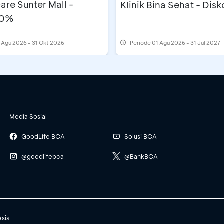
are Sunter Mall -
Klinik Bina Sehat - Dis
10%
 Agu 2026 - 31 Okt 2026
Periode
01 Agu 2026 - 31 Jul 2027
Media Sosial
GoodLife BCA
Solusi BCA
@goodlifebca
@BankBCA
esia