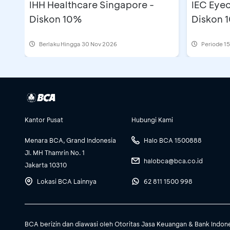
IHH Healthcare Singapore -
IEC Eyec
Diskon 10%
Diskon 
Berlaku Hingga 30 Nov 2026
Periode
15
Kantor Pusat
Hubungi Kami
Menara BCA, Grand Indonesia
Halo BCA 1500888
Jl. MH Thamrin No. 1
halobca@bca.co.id
Jakarta 10310
Lokasi BCA Lainnya
62 811 1500 998
BCA berizin dan diawasi oleh Otoritas Jasa Keuangan & Bank Indon