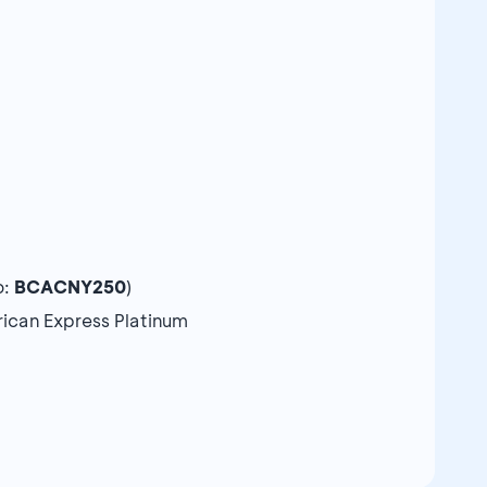
o:
BCACNY250
)
ican Express Platinum