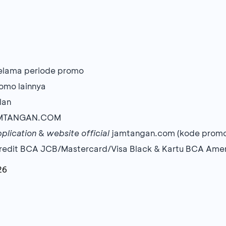
selama periode promo
omo lainnya
lan
MTANGAN.COM
plication
&
website official
jamtangan.com (kode prom
redit BCA JCB/Mastercard/Visa Black & Kartu BCA Amer
26