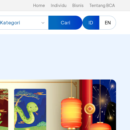
Home
Individu
Bisnis
Tentang BCA
Kategori
Cari
ID
EN