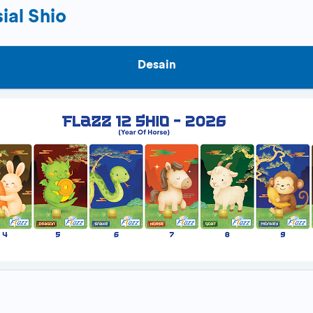
ial Shio
Desain