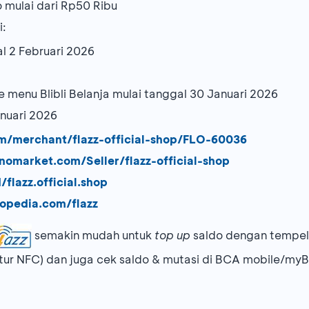
o mulai dari Rp50 Ribu
i:
l 2 Februari 2026
 menu Blibli Belanja mulai tanggal 30 Januari 2026
nuari 2026
om/merchant/flazz-official-shop/FLO-60036
nomarket.com/Seller/flazz-official-shop
/flazz.official.shop
opedia.com/flazz
semakin mudah untuk
top up
saldo dengan tempel
fitur NFC) dan juga cek saldo & mutasi di BCA mobile/my