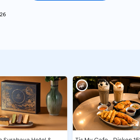
026
n Surabaya Hotel &
Tis My Cafe - Diskon 1