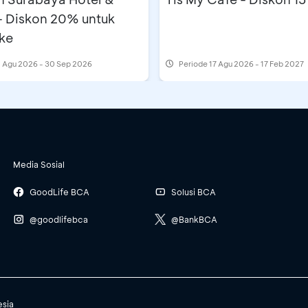
- Diskon 20% untuk
ke
 Agu 2026 - 30 Sep 2026
Periode
17 Agu 2026 - 17 Feb 2027
Media Sosial
GoodLife BCA
Solusi BCA
@goodlifebca
@BankBCA
esia