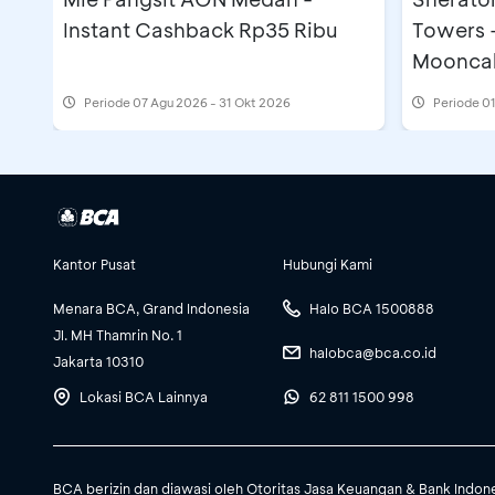
Instant Cashback Rp35 Ribu
Towers 
Moonca
Periode
07 Agu 2026 - 31 Okt 2026
Periode
01
Kantor Pusat
Hubungi Kami
Menara BCA, Grand Indonesia
Halo BCA 1500888
Jl. MH Thamrin No. 1
halobca@bca.co.id
Jakarta 10310
Lokasi BCA Lainnya
62 811 1500 998
BCA berizin dan diawasi oleh Otoritas Jasa Keuangan & Bank Indon