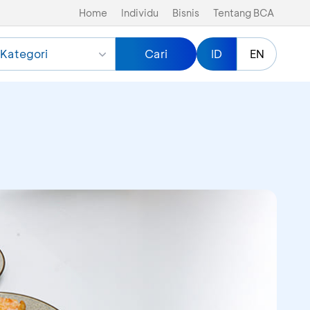
Home
Individu
Bisnis
Tentang BCA
Kategori
Cari
ID
EN