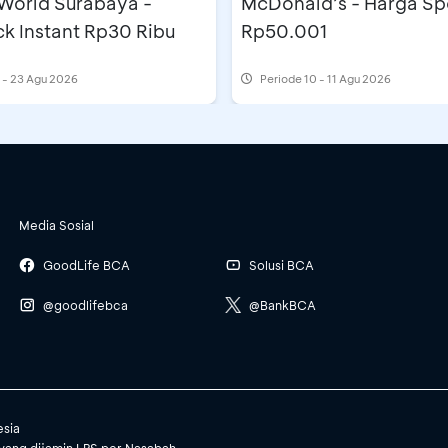
 World Surabaya -
McDonald’s - Harga Sp
k Instant Rp30 Ribu
Rp50.001
 - 23 Agu 2026
Periode
10 - 11 Agu 2026
Media Sosial
GoodLife BCA
Solusi BCA
@goodlifebca
@BankBCA
esia