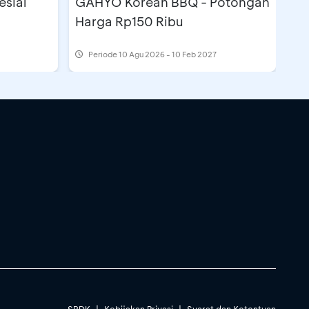
esial
GAHYO Korean BBQ - Potongan
Harga Rp150 Ribu
Periode
10 Agu 2026 - 10 Feb 2027