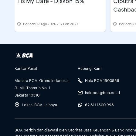
Tis My Cafe - Diskon 15%
Ciputra
Cashbac
Periode
17 Agu 2026 - 17 Feb 2027
Periode
21
Kantor Pusat
Hubungi Kami
Menara BCA, Grand Indonesia
Halo BCA 1500888
Jl. MH Thamrin No. 1
halobca@bca.co.id
Jakarta 10310
Lokasi BCA Lainnya
62 811 1500 998
BCA berizin dan diawasi oleh Otoritas Jasa Keuangan & Bank Indon