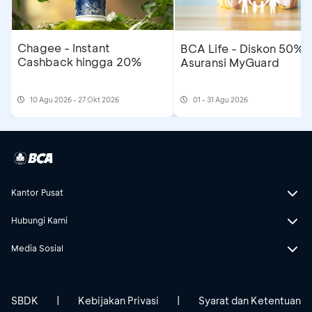
Chagee - Instant
BCA Life - Diskon 50%
Cashback hingga 20%
Asuransi MyGuard
10 Agu 2026 - 27 Okt 2026
01 - 31 Agu 2026
Kantor Pusat
Hubungi Kami
Media Sosial
SBDK
|
Kebijakan Privasi
|
Syarat dan Ketentuan