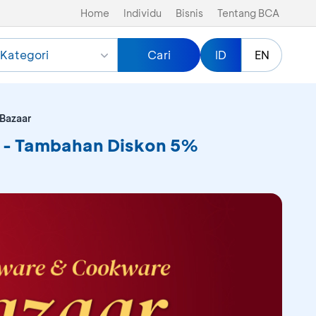
Home
Individu
Bisnis
Tentang BCA
Kategori
Cari
ID
EN
Bazaar
r - Tambahan Diskon 5%