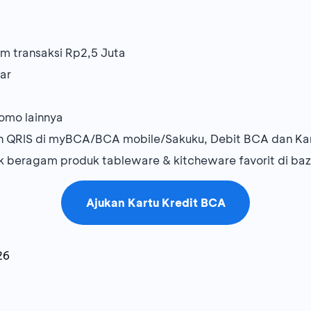
 transaksi Rp2,5 Juta
aar
omo lainnya
an QRIS di myBCA/BCA mobile/Sakuku, Debit BCA dan Ka
k beragam produk tableware & kitcheware favorit di ba
Ajukan Kartu Kredit BCA
26