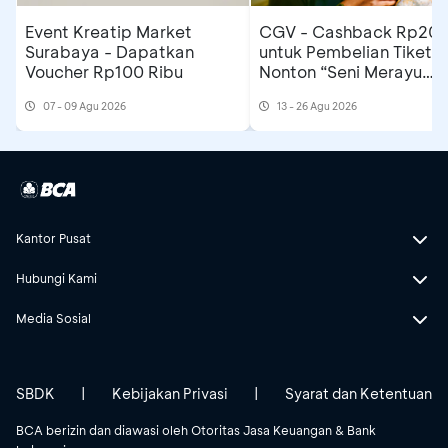
Event Kreatip Market
CGV - Cashback Rp20 ribu
Surabaya - Dapatkan
untuk Pembelian Tiket
Voucher Rp100 Ribu
Nonton “Seni Merayu
Tuhan”
07 - 09 Agu 2026
13 - 26 Agu 2026
Kantor Pusat
Hubungi Kami
Media Sosial
SBDK
|
Kebijakan Privasi
|
Syarat dan Ketentuan
BCA berizin dan diawasi oleh Otoritas Jasa Keuangan & Bank