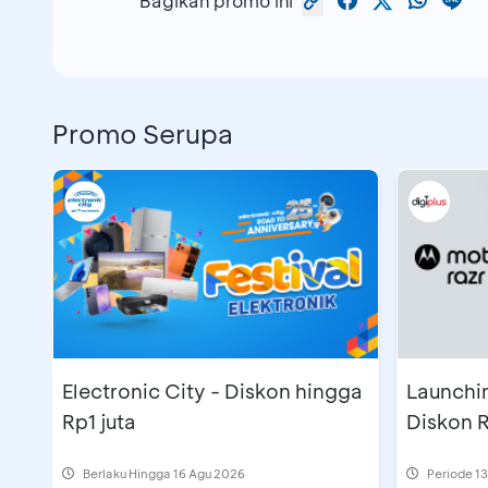
Bagikan promo ini
Promo Serupa
Electronic City - Diskon hingga
Launchin
Rp1 juta
Diskon R
Berlaku Hingga 16 Agu 2026
Periode
13