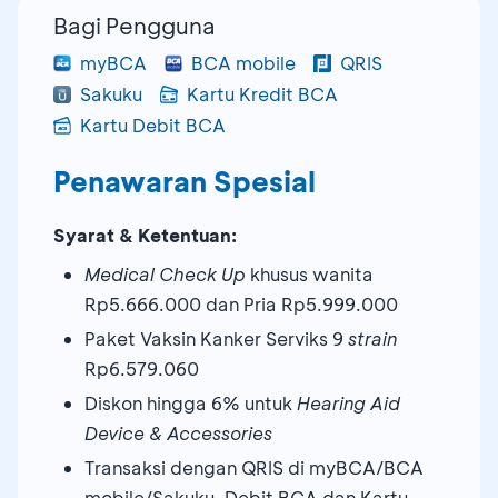
Bagi Pengguna
myBCA
BCA mobile
QRIS
Sakuku
Kartu Kredit BCA
Kartu Debit BCA
Penawaran Spesial
Syarat & Ketentuan:
Medical Check Up
khusus wanita
Rp5.666.000 dan Pria Rp5.999.000
Paket Vaksin Kanker Serviks 9
strain
Rp6.579.060
Diskon hingga 6% untuk
Hearing Aid
Device & Accessories
Transaksi dengan QRIS di myBCA/BCA
mobile/Sakuku, Debit BCA dan Kartu