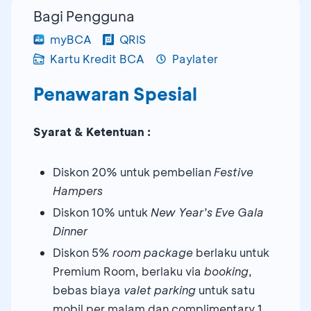
Bagi Pengguna
myBCA
QRIS
Kartu Kredit BCA
Paylater
Penawaran Spesial
Syarat & Ketentuan :
Diskon 20% untuk pembelian
Festive
Hampers
Diskon 10% untuk
New Year’s Eve Gala
Dinner
Diskon 5%
room package
berlaku untuk
Premium Room, berlaku via
booking
,
bebas biaya
valet parking
untuk satu
mobil per malam dan complimentary 1