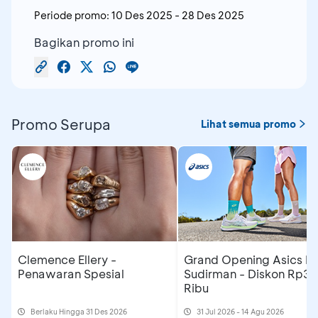
Periode promo:
10 Des 2025
-
28 Des 2025
Minimum
Rp500
Rp300 Rib
Bagikan promo ini
Transaksi
Ribu
Jenis Tiket
Harga Normal
Diskon
Ha
QRIS di
1 Day
myBCA
QRIS di
Promo Serupa
Lihat semua promo
Pass
(termasuk
myBCA/BC
Diskon
Metode
(Tiket
Rp75.000
R
NFC Pay
mobile/Sak
15%
Pembayaran
Masuk
&
& Kartu Kre
Regular)
Paylater
BCA
BCA)
5 Day
Pass
Transaksi/Hari
300
100
Clemence Ellery -
Grand Opening Asics F
Diskon
(Tiket
Rp375.000
R
Penawaran Spesial
Sudirman - Diskon Rp3
20%
Ribu
Masuk
Regular)
Berlaku Hingga 31 Des 2026
31 Jul 2026 - 14 Agu 2026
Berlaku di seluruh
tenant
JakCloth