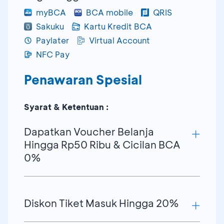
myBCA
BCA mobile
QRIS
Sakuku
Kartu Kredit BCA
Paylater
Virtual Account
NFC Pay
Penawaran Spesial
Syarat & Ketentuan :
Dapatkan Voucher Belanja
Hingga Rp50 Ribu & Cicilan BCA
0%
Diskon Tiket Masuk Hingga 20%
Nominal
Voucher
Rp50 Ribu
Rp25 Ribu