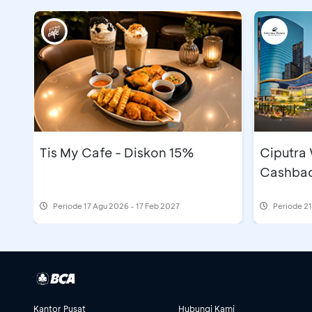
Tis My Cafe - Diskon 15%
Ciputra
Cashbac
Periode
17 Agu 2026 - 17 Feb 2027
Periode
21
Kantor Pusat
Hubungi Kami