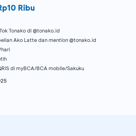
Rp10 Ribu
kTok Tonako di @tonako.id
belian Ako Latte dan
mention
@tonako.id
/hari
tih
QRIS di myBCA/BCA mobile/Sakuku
025