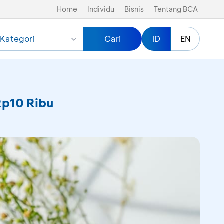
Home
Individu
Bisnis
Tentang BCA
Kategori
Cari
ID
EN
Rp10 Ribu