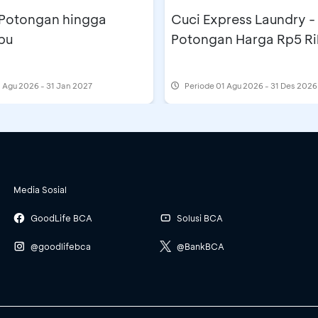
 Potongan hingga
Cuci Express Laundry -
bu
Potongan Harga Rp5 R
 Agu 2026 - 31 Jan 2027
Periode
01 Agu 2026 - 31 Des 2026
Media Sosial
GoodLife BCA
Solusi BCA
@goodlifebca
@BankBCA