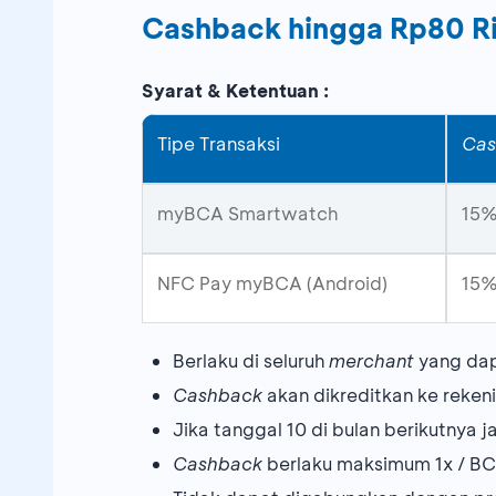
Cashback hingga Rp80 R
Syarat & Ketentuan :
Tipe Transaksi
Cas
myBCA Smartwatch
15
NFC Pay myBCA (Android)
15
Berlaku di seluruh
merchant
yang dap
Cashback
akan dikreditkan ke reken
Jika tanggal 10 di bulan berikutnya ja
Cashback
berlaku maksimum 1x / BCA 