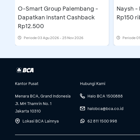
O-Smart Group Palembang -
Naysh -
Dapatkan Instant Cashback
Rp150 ri
Rp12.500
Periode
03 Agu 2026 - 25 Nov 2026
Periode
01
Kantor Pusat
Hubungi Kami
Menara BCA, Grand Indonesia
Halo BCA 1500888
Jl. MH Thamrin No. 1
halobca@bca.co.id
Jakarta 10310
Lokasi BCA Lainnya
62 811 1500 998