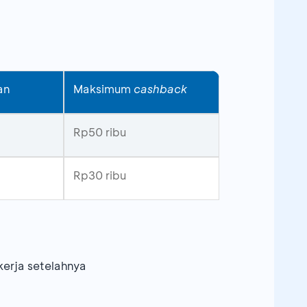
an
Maksimum
cashback
Rp50 ribu
Rp30 ribu
 kerja setelahnya