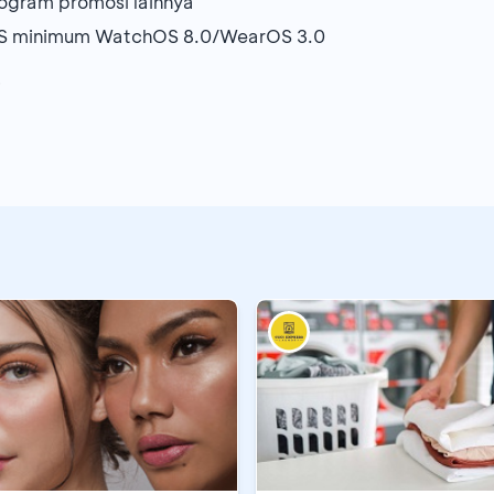
ogram promosi lainnya
OS minimum WatchOS 8.0/WearOS 3.0
6