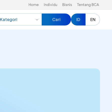
Home
Individu
Bisnis
Tentang BCA
Kategori
Cari
ID
EN