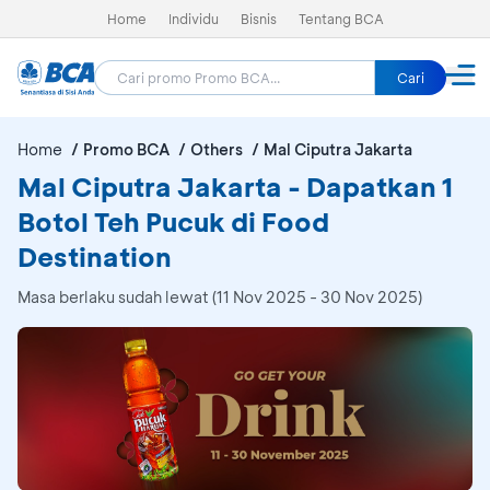
Home
Individu
Bisnis
Tentang BCA
Cari
Home
Promo BCA
Others
Mal Ciputra Jakarta
Mal Ciputra Jakarta - Dapatkan 1
Botol Teh Pucuk di Food
Destination
Masa berlaku sudah lewat (11 Nov 2025 - 30 Nov 2025)