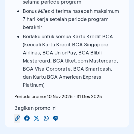
selama periode program
Bonus
Miles
diterima nasabah maksimum
7 hari kerja setelah periode program
berakhir
Berlaku untuk semua Kartu Kredit BCA
(kecuali Kartu Kredit BCA Singapore
Airlines, BCA UnionPay, BCA Blibli
Mastercard, BCA tiket.com Mastercard,
BCA Visa Corporate, BCA Smartcash,
dan Kartu BCA American Express
Platinum)
Periode promo:
10 Nov 2025
-
31 Des 2025
Bagikan promo ini