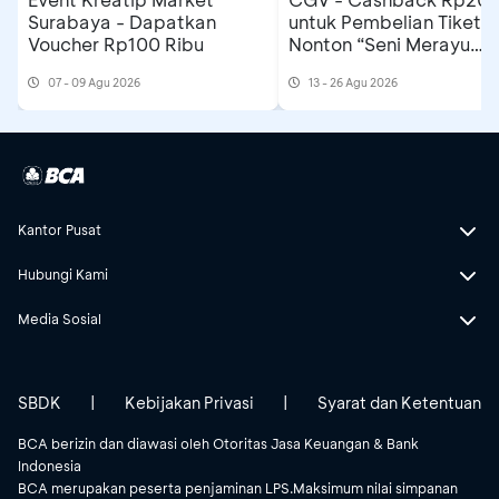
Surabaya - Dapatkan
untuk Pembelian Tiket
Voucher Rp100 Ribu
Nonton “Seni Merayu
Tuhan”
07 - 09 Agu 2026
13 - 26 Agu 2026
Kantor Pusat
Hubungi Kami
Media Sosial
SBDK
|
Kebijakan Privasi
|
Syarat dan Ketentuan
BCA berizin dan diawasi oleh Otoritas Jasa Keuangan & Bank
Indonesia
BCA merupakan peserta penjaminan LPS.Maksimum nilai simpanan