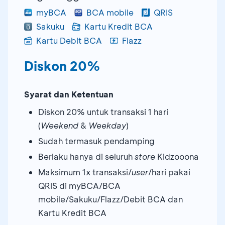
myBCA
BCA mobile
QRIS
Sakuku
Kartu Kredit BCA
Kartu Debit BCA
Flazz
Diskon 20%
Syarat dan Ketentuan
Diskon 20% untuk transaksi 1 hari
(
Weekend
&
Weekday
)
Sudah termasuk pendamping
Berlaku hanya di seluruh
store
Kidzooona
Maksimum 1x transaksi/
user
/hari pakai
QRIS di myBCA/BCA
mobile/Sakuku/Flazz/Debit BCA dan
Kartu Kredit BCA