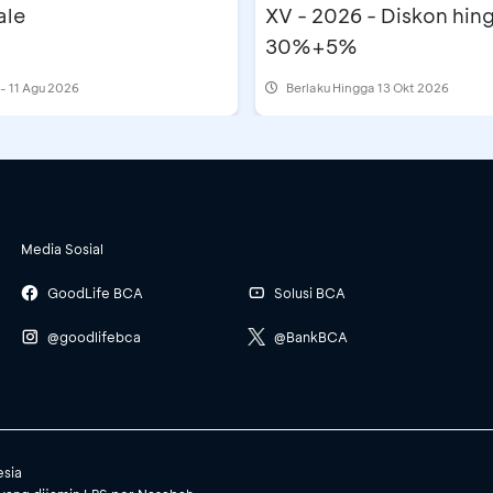
ale
XV - 2026 - Diskon hin
30%+5%
 - 11 Agu 2026
Berlaku Hingga 13 Okt 2026
Media Sosial
GoodLife BCA
Solusi BCA
@goodlifebca
@BankBCA
esia