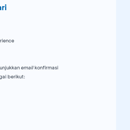
ri
rience
nunjukkan
email
konfirmasi
ai berikut: