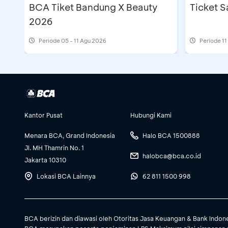
BCA Tiket Bandung X Beauty
Ticket S
2026
Periode
05 - 11 Agu 2026
Periode
11
Kantor Pusat
Hubungi Kami
Menara BCA, Grand Indonesia
Halo BCA 1500888
Jl. MH Thamrin No. 1
halobca@bca.co.id
Jakarta 10310
Lokasi BCA Lainnya
62 811 1500 998
BCA berizin dan diawasi oleh Otoritas Jasa Keuangan & Bank Indon