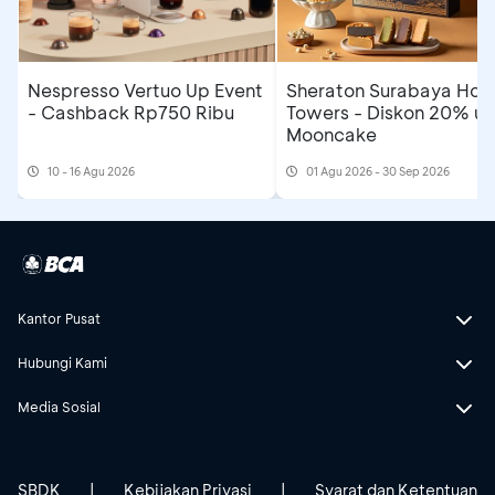
Nespresso Vertuo Up Event
Sheraton Surabaya Hote
- Cashback Rp750 Ribu
Towers - Diskon 20% un
Mooncake
10 - 16 Agu 2026
01 Agu 2026 - 30 Sep 2026
Kantor Pusat
Hubungi Kami
Media Sosial
SBDK
|
Kebijakan Privasi
|
Syarat dan Ketentuan