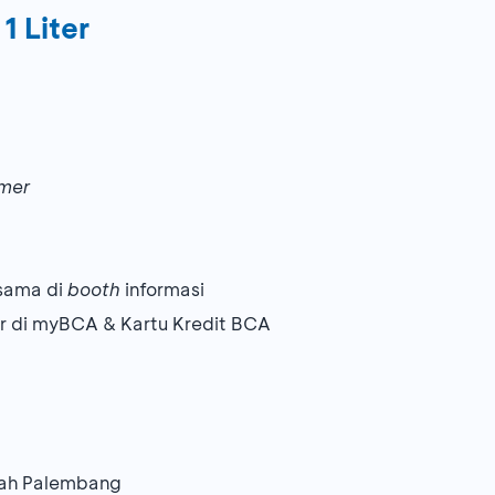
1 Liter
mer
 sama di
booth
informasi
r di myBCA & Kartu Kredit BCA
uah Palembang