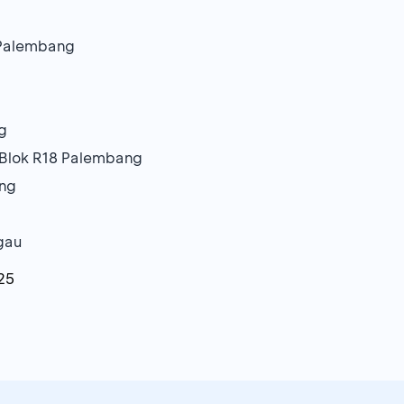
u Palembang
g
Blok R18 Palembang
ang
gau
25