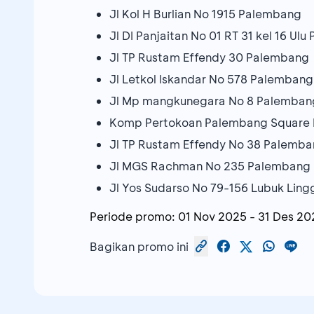
Jl Kol H Burlian No 1915 Palembang
Jl DI Panjaitan No 01 RT 31 kel 16 Ul
Jl TP Rustam Effendy 30 Palembang
Jl Letkol Iskandar No 578 Palembang
Jl Mp mangkunegara No 8 Palemban
Komp Pertokoan Palembang Square 
Jl TP Rustam Effendy No 38 Palemb
Jl MGS Rachman No 235 Palembang
Jl Yos Sudarso No 79-156 Lubuk Ling
Periode promo:
01 Nov 2025
-
31 Des 20
Bagikan promo ini