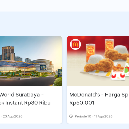
 World Surabaya -
McDonald’s - Harga Sp
k Instant Rp30 Ribu
Rp50.001
 - 23 Agu 2026
Periode
10 - 11 Agu 2026