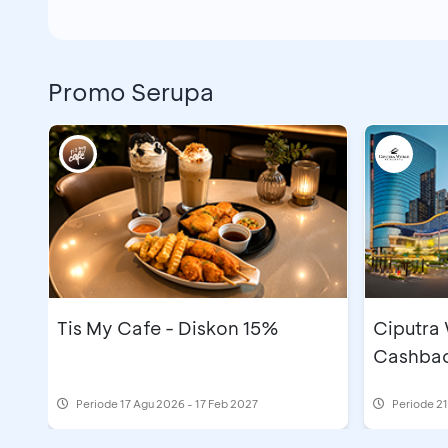
Promo Serupa
Tis My Cafe - Diskon 15%
Ciputra
Cashbac
Periode
17 Agu 2026 - 17 Feb 2027
Periode
21