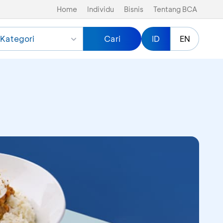
Home
Individu
Bisnis
Tentang BCA
Kategori
Cari
ID
EN