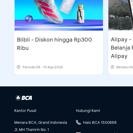
Alipay 
Blibli - Diskon hingga Rp300
Belanja 
Ribu
Alipay
Periode
08 - 10 Agu 2026
Berlaku H
Kantor Pusat
Hubungi Kami
Menara BCA, Grand Indonesia
Halo BCA 1500888
Jl. MH Thamrin No. 1