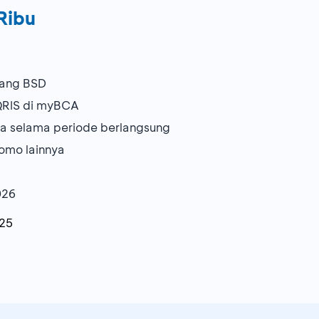
Ribu
bang BSD
 QRIS di myBCA
ma selama periode berlangsung
omo lainnya
026
025