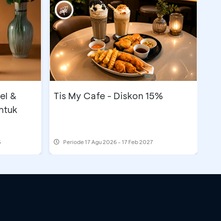
el &
Tis My Cafe - Diskon 15%
ntuk
6
Periode
17 Agu 2026 - 17 Feb 2027