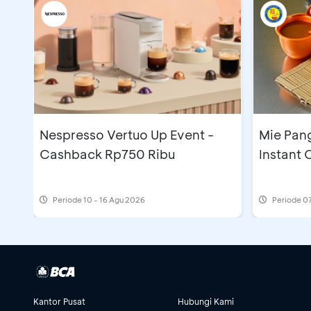
Nespresso Vertuo Up Event -
Mie Pan
Cashback Rp750 Ribu
Instant
Periode
10 - 16 Agu 2026
Periode
07
Kantor Pusat
Hubungi Kami