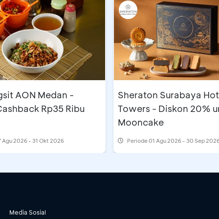
gsit AON Medan -
Sheraton Surabaya Hot
 Cashback Rp35 Ribu
Towers - Diskon 20% u
Mooncake
 Agu 2026 - 31 Okt 2026
Periode
01 Agu 2026 - 30 Sep 202
Media Sosial