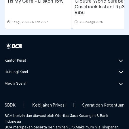
Tis My Cafe - Diskon 15%
Ciputra World Surabaya
Cashback Instant Rp30
Ribu
17 Agu 2026 - 17 Feb 2027
21 - 23 Agu 2026
Kantor Pusat
Hubungi Kami
Media Sosial
SBDK
|
Kebijakan Privasi
|
Syarat dan Ketentuan
BCA berizin dan diawasi oleh Otoritas Jasa Keuangan & Bank
Indonesia
BCA merupakan peserta penjaminan LPS.Maksimum nilai simpanan