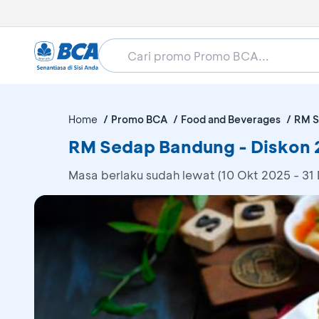
Home
Promo BCA
Food and Beverages
RM S
RM Sedap Bandung - Diskon
Masa berlaku sudah lewat (10 Okt 2025 - 31