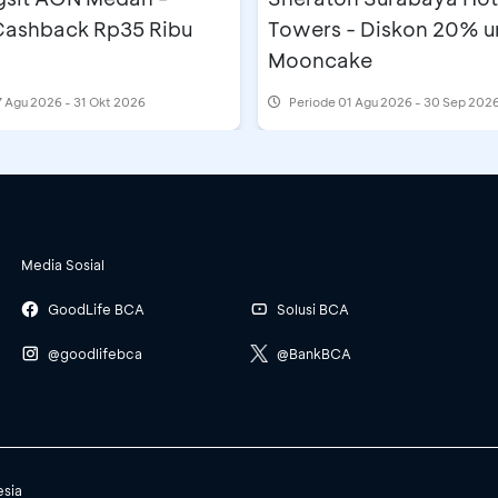
 Cashback Rp35 Ribu
Towers - Diskon 20% u
Mooncake
 Agu 2026 - 31 Okt 2026
Periode
01 Agu 2026 - 30 Sep 202
Media Sosial
GoodLife BCA
Solusi BCA
@goodlifebca
@BankBCA
esia