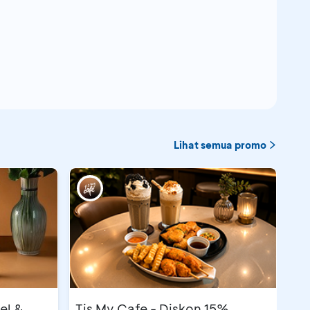
Lihat semua promo
el &
Tis My Cafe - Diskon 15%