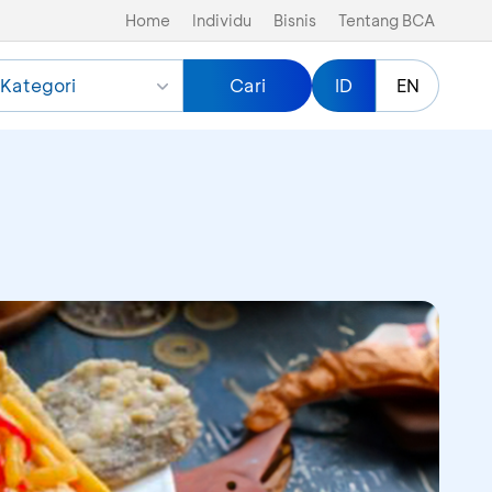
Home
Individu
Bisnis
Tentang BCA
Kategori
Cari
ID
EN