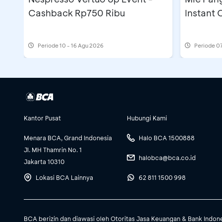
Cashback Rp750 Ribu
Instant
Periode
10 - 16 Agu 2026
Periode
07
Kantor Pusat
Hubungi Kami
Menara BCA, Grand Indonesia
Halo BCA 1500888
Jl. MH Thamrin No. 1
halobca@bca.co.id
Jakarta 10310
Lokasi BCA Lainnya
62 811 1500 998
BCA berizin dan diawasi oleh Otoritas Jasa Keuangan & Bank Indon