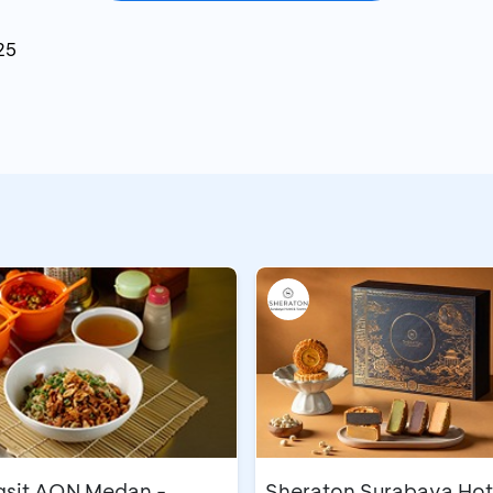
25
gsit AON Medan -
Sheraton Surabaya Hot