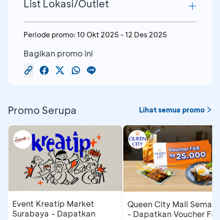
List Lokasi/Outlet
Periode promo:
10 Okt 2025
-
12 Des 2025
Grand MP Palembang
Bagikan promo ini
Komplek Palembang City Center
No.52B-53B-55A-56A-57A-
58A,Jl.Brigjend Dhani Effendy ( Radial )
24 Ilir, Bukit Kecil, Kota Palembang -
Sumatera Selatan
Promo Serupa
Lihat semua promo
Grand MP Semarang
Jl.sultan agung no.98 Kelurahan
wonotingal Kecamatan candisari, Kota
semarang
MP Atrium
Ruko Sentral Atrium H. 1-3 Jalan Senen
Raya No.135-13, Kel. Senen Kec. Senen -
Event Kreatip Market
Queen City Mall Semar
Surabaya - Dapatkan
- Dapatkan Voucher F&
Jakarta Pusat