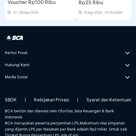
Voucher Rp100 Ribu
Rp25 Ribu
MP Bandung
07 - 09 Agu 2026
15 Agu 2026 - 31 Okt 2026
Jalan Pasirkaliki No. 185 - 187 RT 001/RW
005, Kel. Pamoyanan, Kec. Cicendo kota
Bandung
MP Buaran
Jl. Radin Inten RT. 009 RW. 010, Duren
Kantor Pusat
Sawit, Jakarta Timur
Hubungi Kami
MP Cibubur
Media Sosial
Ruko Citra Gran Cibubur Blok CW. 8/7-8
dan CW.6/3 & , Kel.Jatikarya
Kec.Jatisampurna, Bekasi - Jawa Barat
SBDK
|
Kebijakan Privasi
|
Syarat dan Ketentuan
MP Cirebon
BCA berizin dan diawasi oleh Otoritas Jasa Keuangan & Bank
Komplek Pertokoan Cirebon Superblok
Indonesia
Ruko Golden Sunset 1,2,3. Jl. Dr. Cipto
BCA merupakan peserta penjaminan LPS.Maksimum nilai simpanan
yang dijamin LPS per Nasabah per Bank adalah Rp2 miliar. Untuk cek
Mangunkusumo G5 &RT. 002 RW. 009,
Tingkat Bunga Penjaminan LPS, klik
di sini