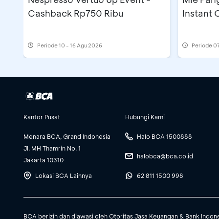
Cashback Rp750 Ribu
Instant
Periode
10 - 16 Agu 2026
Periode
07
Kantor Pusat
Hubungi Kami
Menara BCA, Grand Indonesia
Halo BCA 1500888
Jl. MH Thamrin No. 1
halobca@bca.co.id
Jakarta 10310
Lokasi BCA Lainnya
62 811 1500 998
BCA berizin dan diawasi oleh Otoritas Jasa Keuangan & Bank Indon