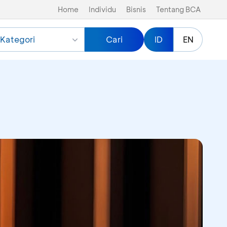
Home
Individu
Bisnis
Tentang BCA
Kategori
Cari
ID
EN