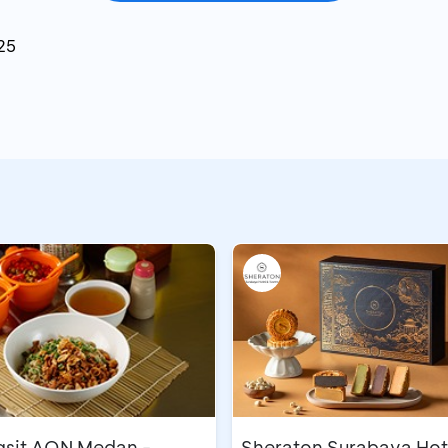
25
gsit AON Medan -
Sheraton Surabaya Hot