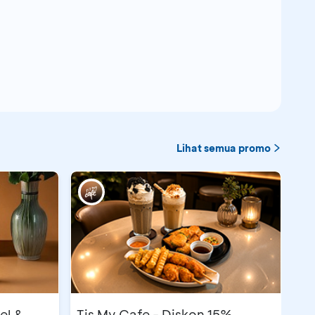
Lihat semua promo
el &
Tis My Cafe - Diskon 15%