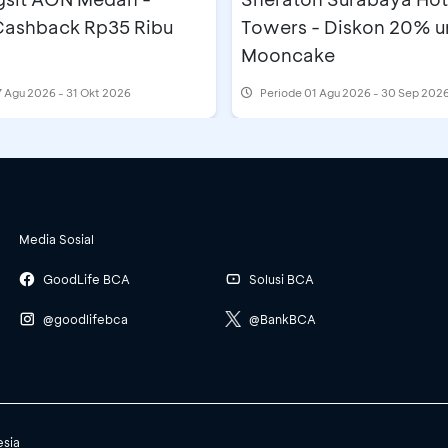
 Cashback Rp35 Ribu
Towers - Diskon 20% u
Mooncake
 Agu 2026 - 31 Okt 2026
Periode
01 Agu 2026 - 30 Sep 202
Media Sosial
GoodLife BCA
Solusi BCA
@goodlifebca
@BankBCA
esia