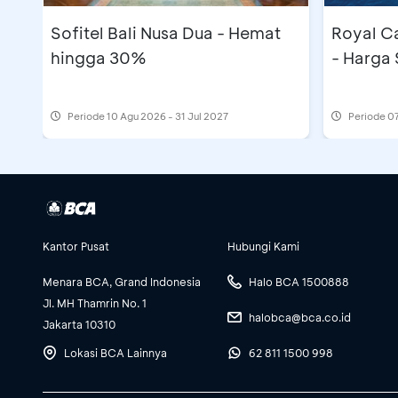
Sofitel Bali Nusa Dua - Hemat
Royal C
hingga 30%
- Harga 
Periode
10 Agu 2026 - 31 Jul 2027
Periode
07
Kantor Pusat
Hubungi Kami
Menara BCA, Grand Indonesia
Halo BCA 1500888
Jl. MH Thamrin No. 1
halobca@bca.co.id
Jakarta 10310
Lokasi BCA Lainnya
62 811 1500 998