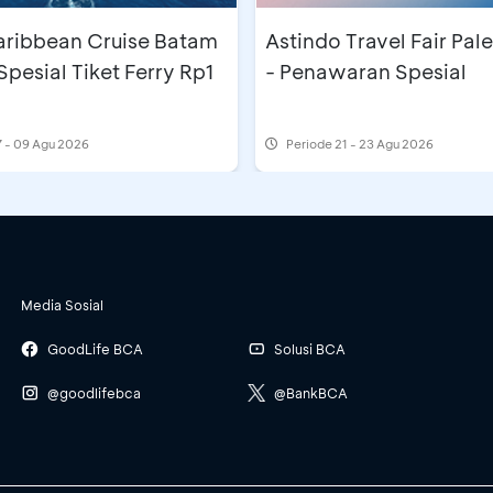
aribbean Cruise Batam
Astindo Travel Fair Pa
Spesial Tiket Ferry Rp1
- Penawaran Spesial
 - 09 Agu 2026
Periode
21 - 23 Agu 2026
Media Sosial
GoodLife BCA
Solusi BCA
@goodlifebca
@BankBCA