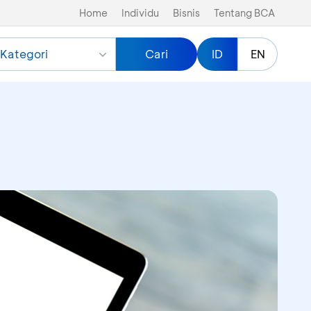
Home
Individu
Bisnis
Tentang BCA
Kategori
Cari
ID
EN