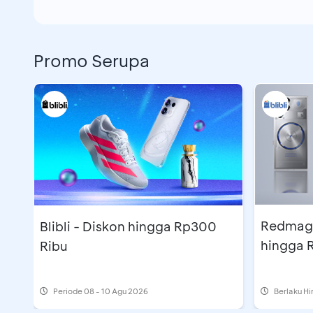
Promo Serupa
Redmagic
Blibli - Diskon hingga Rp300
hingga 
Ribu
Periode
08 - 10 Agu 2026
Berlaku H