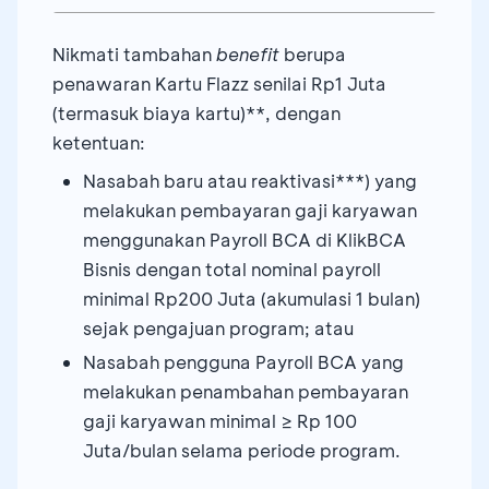
Transaksi
Payroll
Hari H
Bebas biaya perlindungan Asuransi
Admin Rekening Giro Perusahaan
Nikmati tambahan
benefit
berupa
Kecelakaan Diri (personal accident)
Admin Business Debit Card (khusus Deposit
penawaran Kartu Flazz senilai Rp1 Juta
Biaya admin khusus rekening karyawan
& Petty Cash Card)
(termasuk biaya kartu)**, dengan
Bebas biaya cetak kartu ATM pertama
ketentuan:
Bebas Biaya
Application Programming
Program
Remittance
Interface
(API) untuk 6 bulan pertama
Nasabah baru atau reaktivasi***) yang
Penawaran khusus Kredit Kepemilikan
(khusus pengajuan baru)
melakukan pembayaran gaji karyawan
Rumah (KPR), Kredit Kendaraan Bermotor
Iuran Tahunan BCA Visa Corporate
menggunakan Payroll BCA di KlikBCA
(KKB), Kredit Sepeda Motor (KSM), Kartu
Bisnis dengan total nominal payroll
Fleet Card
Kredit,
Personal Loan Corporate
minimal Rp200 Juta (akumulasi 1 bulan)
Program
Remittance
Special Rate KPR, Pre-Approved KSM dan
sejak pengajuan program; atau
Penawaran Khusus Layanan Legalitas dari
Membership Prioritas*
Nasabah pengguna Payroll BCA yang
Kontrak Hukum
melakukan penambahan pembayaran
gaji karyawan minimal ≥ Rp 100
Juta/bulan selama periode program.