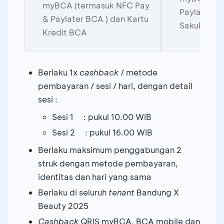
myBCA (termasuk NFC Pay
Paylater B
& Paylater BCA ) dan Kartu
Sakuku dan
Kredit BCA
Berlaku 1x
cashback
/ metode
pembayaran / sesi / hari, dengan detail
sesi :
Sesi 1 : pukul 10.00 WIB
Sesi 2 : pukul 16.00 WIB
Berlaku maksimum penggabungan 2
struk dengan metode pembayaran,
identitas dan hari yang sama
Berlaku di seluruh
tenant
Bandung X
Beauty 2025
Cashback
QRIS myBCA, BCA mobile dan