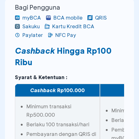
Bagi Pengguna
myBCA
BCA mobile
QRIS
Sakuku
Kartu Kredit BCA
Paylater
NFC Pay
Cashback
Hingga Rp100
Ribu
Syarat & Ketentuan :
Cashback
Rp100.000
Cash
Minimum transaksi
Minimum t
Rp500.000
Berlaku 300
Berlaku 100 transaksi/hari
Pembayara
Pembayaran dengan QRIS di
myBCA (te