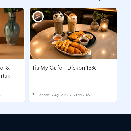
el &
Tis My Cafe - Diskon 15%
ntuk
6
Periode
17 Agu 2026 - 17 Feb 2027