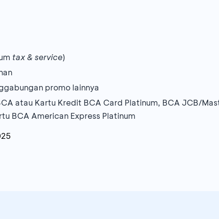
lum
tax & service
)
nan
nggabungan promo lainnya
BCA atau Kartu Kredit BCA Card Platinum, BCA JCB/Mas
artu BCA American Express Platinum
025