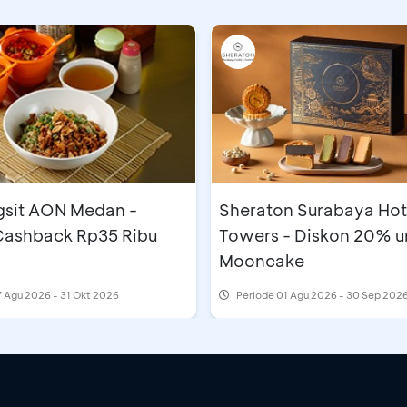
gsit AON Medan -
Sheraton Surabaya Hot
 Cashback Rp35 Ribu
Towers - Diskon 20% u
Mooncake
 Agu 2026 - 31 Okt 2026
Periode
01 Agu 2026 - 30 Sep 202