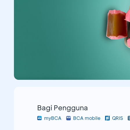
Bagi Pengguna
myBCA
BCA mobile
QRIS