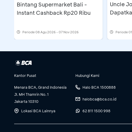
Uncle Jo
Bintang Supermarket Bali -
Dapatka
Instant Cashback Rp20 Ribu
Periode
08 Agu 2026 - 07 Nov 2026
Periode
01
Kantor Pusat
Hubungi Kami
Menara BCA, Grand Indonesia
Halo BCA 1500888
Jl. MH Thamrin No. 1
halobca@bca.co.id
Jakarta 10310
Lokasi BCA Lainnya
62 811 1500 998