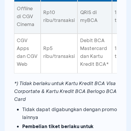
Offline
Rp10
QRIS di
100
di CGV
ribu/transaksi
myBCA
transak
Cinema
CGV
Debit BCA
Apps
Rp5
Mastercard
100
dan CGV
ribu/transaksi
dan Kartu
transak
Web
Kredit BCA*
*) Tidak berlaku untuk Kartu Kredit BCA Visa
Corportate & Kartu Kredit BCA Berlogo BCA
Card
Tidak dapat digabungkan dengan promo
lainnya
Pembelian tiket berlaku untuk