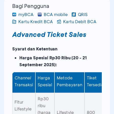
Bagi Pengguna
myBCA
BCA mobile
QRIS
Kartu Kredit BCA
Kartu Debit BCA
Advanced Ticket Sales
Syarat dan Ketentuan
Harga Spesial Rp30 Ribu (20 - 21
September 2025):
Channel
Harga
Metode
Tiket
Transaksi
Spesial
Pembayaran
Tersedia
Rp30
Fitur
ribu
Lifestyle
(harga
Lifestyle
800