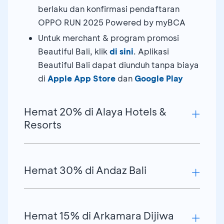
berlaku dan konfirmasi pendaftaran
OPPO RUN 2025 Powered by myBCA
Untuk merchant & program promosi
Beautiful Bali, klik
di sini
. Aplikasi
Beautiful Bali dapat diunduh tanpa biaya
di
Apple App Store
dan
Google Play
Hemat 20% di Alaya Hotels &
Resorts
Potongan 20% untuk
Best Available Rate
Hemat 30% di Andaz Bali
untuk minimum menginap 3 malam
Tambahan potongan 10% untuk menu
makanan di Brasserie Restaurant untuk
Potongan 30% untuk
Best Available Rate
minimum menginap 3 malam
Hemat 15% di Arkamara Dijiwa
Gunakan atau sebutkan kode promo: