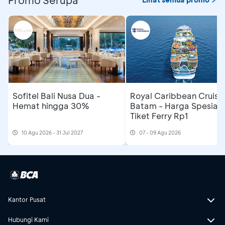
November 2025
Lokasi: Jalan Raya Pengosekan, Ubud,
Periode menginap: 27 – 30 November
Kabupaten Gianyar, Bali 80571, Indonesia
2025
Berlaku untuk reservasi langsung melalui
telpon +62 361 2091769 atau email
reservation@samsaraubud.com
Lokasi: Banjar Ayah, Desa Kelusa, Payangan,
Sofitel Bali Nusa Dua -
Royal Caribbean Cruise
Gianyar, Bali 80572, Indonesia
Hemat hingga 30%
Batam - Harga Spesial
Tiket Ferry Rp1
10 Agu 2026 - 31 Jul 2027
07 - 09 Agu 2026
Kantor Pusat
Hubungi Kami