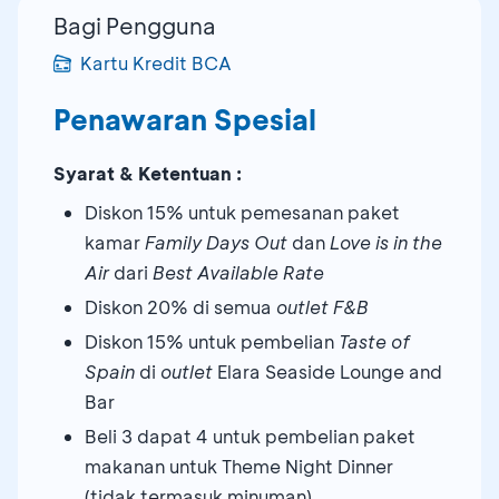
Bagi Pengguna
Kartu Kredit BCA
Penawaran Spesial
Syarat & Ketentuan :
Diskon 15% untuk pemesanan paket
kamar
Family Days Out
dan
Love is in the
Air
dari
Best Available Rate
Diskon 20% di semua
outlet
F&B
Diskon 15% untuk pembelian
Taste of
Spain
di
outlet
Elara Seaside Lounge and
Bar
Beli 3 dapat 4 untuk pembelian paket
makanan untuk Theme Night Dinner
(tidak termasuk minuman)