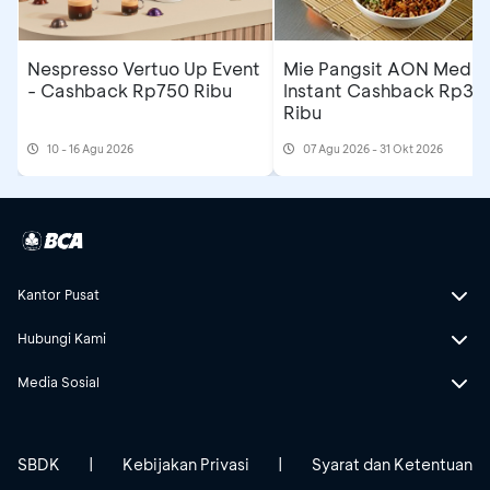
Nespresso Vertuo Up Event
Mie Pangsit AON Medan
- Cashback Rp750 Ribu
Instant Cashback Rp35
Ribu
10 - 16 Agu 2026
07 Agu 2026 - 31 Okt 2026
Kantor Pusat
Hubungi Kami
Media Sosial
SBDK
|
Kebijakan Privasi
|
Syarat dan Ketentuan